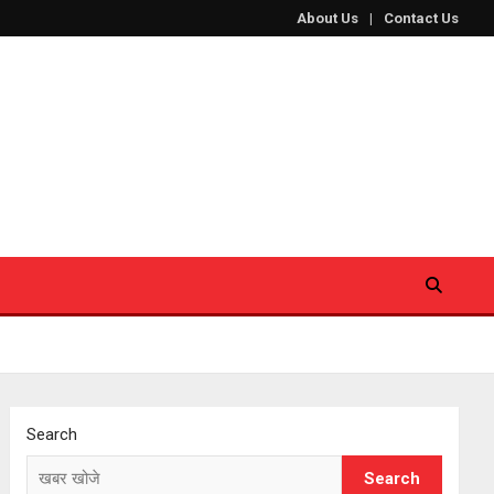
About Us
Contact Us
Search
Search