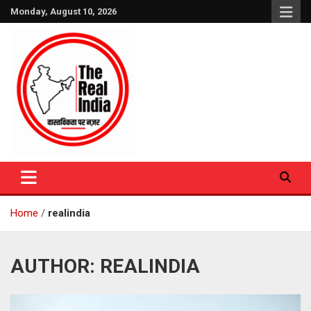
Skip
Monday, August 10, 2026
to
content
The Real India
Home
realindia
AUTHOR:
REALINDIA