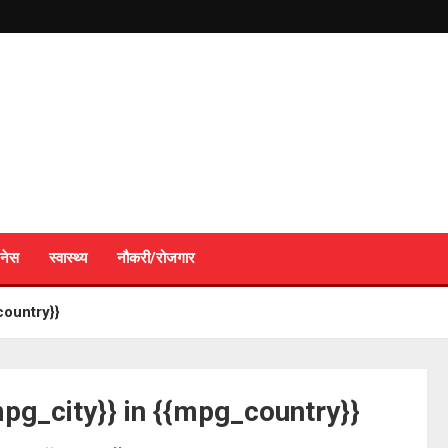
नेस
स्वास्थ्य
नौकरी/रोजगार
country}}
{mpg_city}} in {{mpg_country}}