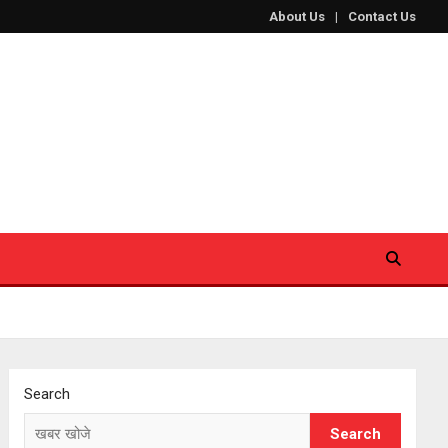
About Us
Contact Us
Search
Search