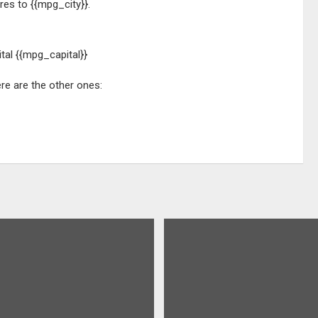
res to {{mpg_city}}.
ital {{mpg_capital}}
ere are the other ones: