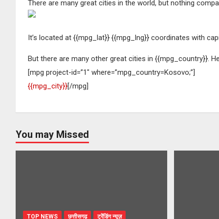
There are many great cities in the world, but nothing compa
It’s located at {{mpg_lat}} {{mpg_lng}} coordinates with cap
But there are many other great cities in {{mpg_country}}. H
[mpg project-id=”1″ where=”mpg_country=Kosovo;”]
{{mpg_city}}
[/mpg]
You may Missed
TOP NEWS
छत्तीसगढ़
ट्रेंडिंग न्यूज़