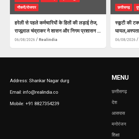
नौकरी/रोजगार
छत्तीसगढ़
दुर
हरेली से पहले कर्मचारियों के हितों की लड़ाई तेज,
स्कूटी की ट
राजूलाल चंद्राकर ने शासन और निगम प्रशासन से
घायल,अस्पताल 
की तीन बड़ी मांगें
Realindia
06/08/2026
06/08/2026
MENU
Address: Shankar Nagar durg
छत्तीसगढ़
Email: info@realindia.co
देश
Mobile: +91 8827354239
आसपास
मनोरंजन
शिक्षा